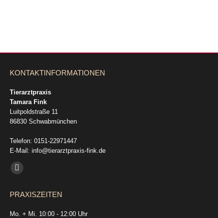
KONTAKTINFORMATIONEN
Tierarztpraxis
Tamara Fink
Luitpoldstraße 11
86830 Schwabmünchen
Telefon: 0151-22971447
E-Mail: info@tierarztpraxis-fink.de
Finden Sie uns auf:
E-
Mail
PRAXISZEITEN
page
opens
Mo. + Mi. 10:00 - 12:00 Uhr