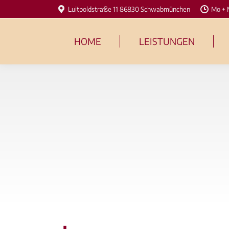
Luitpoldstraße 11 86830 Schwabmünchen
Mo + 
HOME
LEISTUNGEN